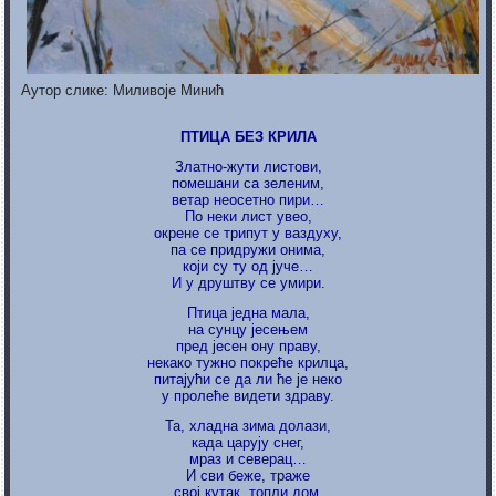
Аутор слике: Миливоје Минић
ПТИЦА БЕЗ КРИЛА
Златно-жути листови,
помешани са зеленим,
ветар неосетно пири…
По неки лист увео,
окрене се трипут у ваздуху,
па се придружи онима,
који су ту од јуче…
И у друштву се умири.
Птица једна мала,
на сунцу јесењем
пред јесен ону праву,
некако тужно покреће крилца,
питајући се да ли ће је неко
у пролеће видети здраву.
Та, хладна зима долази,
када царују снег,
мраз и северац…
И сви беже, траже
свој кутак, топли дом,