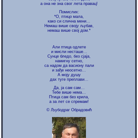
а она не зна свог лета правац!
Помислих:
*О, птицо мала,
како си слична мени…
Немаш више своју љубав,
немаш више свој дом.*
Али птица одлете
и мисли несташе…
Сунце бледо, без сјаја,
намигну сетно,
са надом да васиону пали
и зађе неосетно…
А моју душу
дах туге преплави…
Да, ја сам сам…
Тебе више нема…
Птица сам без крила,
а за лет се спремам!
© Љубодраг Обрадовић