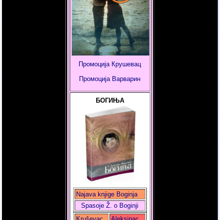
Промоција Крушевац
Промоција
Варварин
БОГИЊА
Najava knjige Boginja
Spasoje Ž. o Boginji
Kruševac
Aleksinac