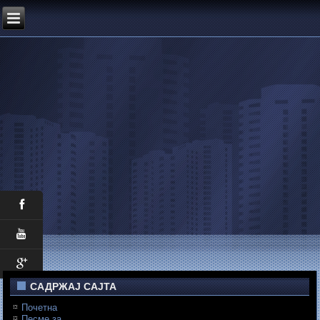
САДРЖАЈ САЈТА
Почетна
Песме за...