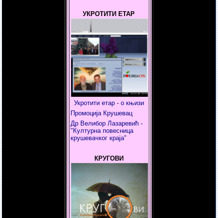
УКРОТИТИ ЕТАР
Укротити етар - о књизи
Промоција Крушевац
Др Велибор Лазаревић -
"Културна повесница
крушевачког краја"
КРУГОВИ