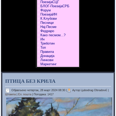
ПоезијаСЦГ
БЛОГ-ПоезијаСРБ
Форум
ПоезијаИН
К.Клубови
Песници
Нај-Песме
Федраро
Како песмом...?
Ин
Треботин
Топ
Правила
Донација
Линкови
Маркетинг
ПТИЦА БЕЗ КРИЛА
Објављено четвртак, 28 март 2024 08:30
|
Аутор Ljubodrag Obradović
|
Штампа
|
Ел. пошта
| Погодака: 1417