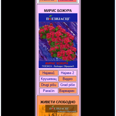
МИРИС БОЖУРА
Најава1
Најава 2
Крушевац
Видео
Drugi pišu
Grad piše
Paraćin
Варварин
ЖИВЕТИ СЛОБОДНО