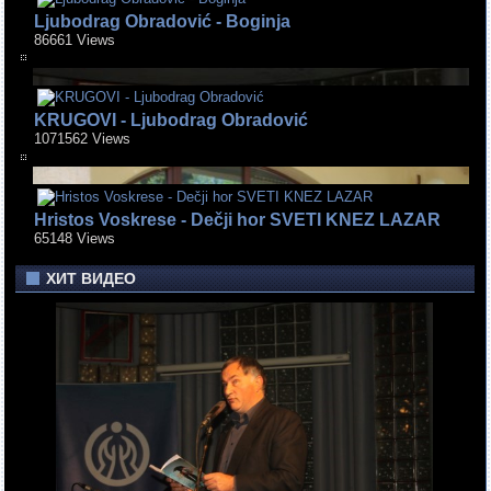
Ljubodrag Obradović - Boginja
86661 Views
KRUGOVI - Ljubodrag Obradović
1071562 Views
Hristos Voskrese - Dečji hor SVETI KNEZ LAZAR
65148 Views
ХИТ ВИДЕО