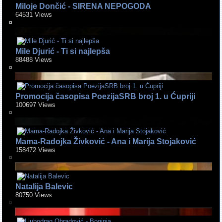
Miloje Dončić - SIRENA NEPOGODA
64531 Views
Mile Djurić - Ti si najlepša
88488 Views
Promocija časopisa PoezijaSRB broj 1. u Ćupriji
100697 Views
Mama-Radojka Živković - Ana i Marija Stojaković
158472 Views
Natalija Balevic
80750 Views