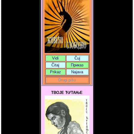
Vidi
Čuj
Čitaj
Приказ
Prikaz
Najava
Drugi pišu
ТВОЈЕ ЋУТАЊЕ