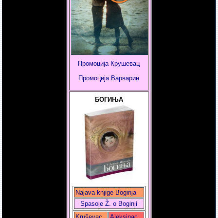
Промоција Крушевац
Промоција
Варварин
БОГИЊА
Najava knjige Boginja
Spasoje Ž. o Boginji
Kruševac
Aleksinac