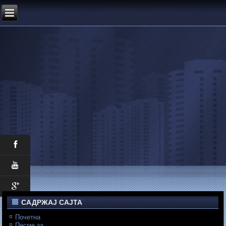
САДРЖАЈ САЈТА
Почетна
Песме за...