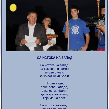
СА ИСТОКА НА ЗАПАД
Са истока на запад,
са камена на камен,
плове снови,
за живот неки бољи.
Плове наде,
срце пева баладе,
а занос ми фали,
да искру запалим,
која мења свет.
Са истока на запад,
са југа на север,