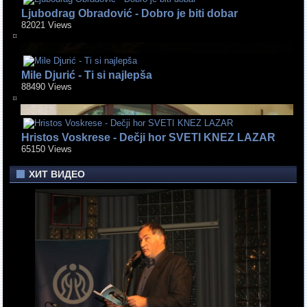
Ljubodrag Obradović - Dobro je biti dobar
82021 Views
Mile Djurić - Ti si najlepša
88490 Views
Hristos Voskrese - Dečji hor SVETI KNEZ LAZAR
65150 Views
ХИТ ВИДЕО