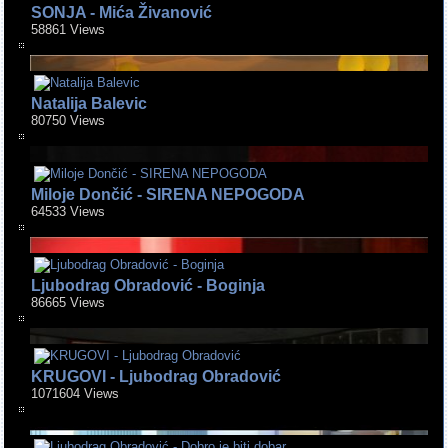
SONJA - Mića Živanović
58861 Views
Natalija Balevic
80750 Views
Miloje Dončić - SIRENA NEPOGODA
64533 Views
Ljubodrag Obradović - Boginja
86665 Views
KRUGOVI - Ljubodrag Obradović
1071604 Views