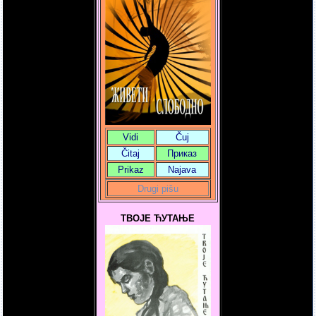
Vidi
Čuj
Čitaj
Приказ
Prikaz
Najava
Drugi pišu
ТВОЈЕ ЋУТАЊЕ