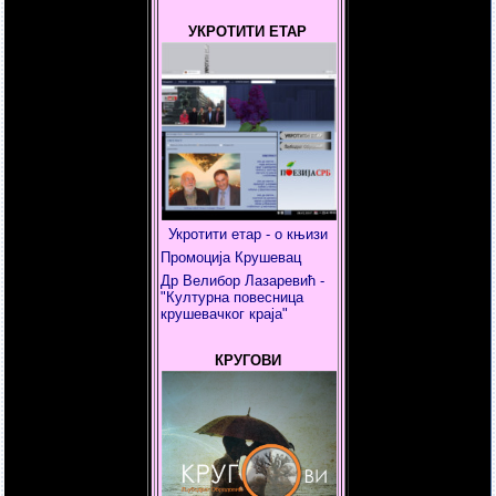
УКРОТИТИ ЕТАР
Укротити етар - о књизи
Промоција Крушевац
Др Велибор Лазаревић -
"Културна повесница
крушевачког краја"
КРУГОВИ