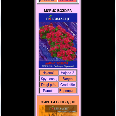
МИРИС БОЖУРА
Најава1
Најава 2
Крушевац
Видео
Drugi pišu
Grad piše
Paraćin
Варварин
ЖИВЕТИ СЛОБОДНО