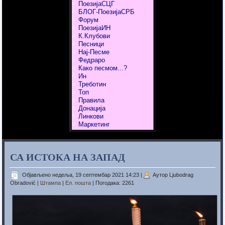
ПоезијаСЦГ
БЛОГ-ПоезијаСРБ
Форум
ПоезијаИН
К.Клубови
Песници
Нај-Песме
Федраро
Како песмом...?
Ин
Треботин
Топ
Правила
Донација
Линкови
Маркетинг
СА ИСТОКА НА ЗАПАД
Објављено недеља, 19 септембар 2021 14:23
|
Аутор Ljubodrag
Obradović
|
Штампа
|
Ел. пошта
| Погодака: 2261