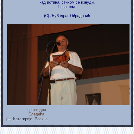
кад истина, стихом се изнуди.
Певај сад!
(C) Љубодраг Обрадовић
Претходна
Следећа
Категорија:
Poezija