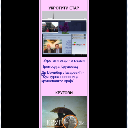
УКРОТИТИ ЕТАР
Укротити етар - о књизи
Промоција Крушевац
Др Велибор Лазаревић -
"Културна повесница
крушевачког краја"
КРУГОВИ