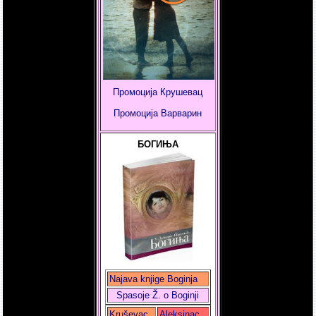
Промоција Крушевац
Промоција
Варварин
БОГИЊА
Najava knjige Boginja
Spasoje Ž. o Boginji
Kruševac
Aleksinac