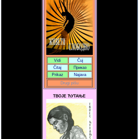
Vidi
Čuj
Čitaj
Приказ
Prikaz
Najava
Drugi pišu
ТВОЈЕ ЋУТАЊЕ