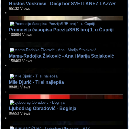
Hristos Voskrese - Dečji hor SVETI KNEZ LAZAR
65132 Views
Promocija časopisa PoezijaSRB broj 1. u Ćupriji
100684 Views
Mama-Radojka Živković - Ana i Marija Stojaković
158463 Views
Mile Djurić - Ti si najlepša
88481 Views
Ljubodrag Obradović - Boginja
86653 Views