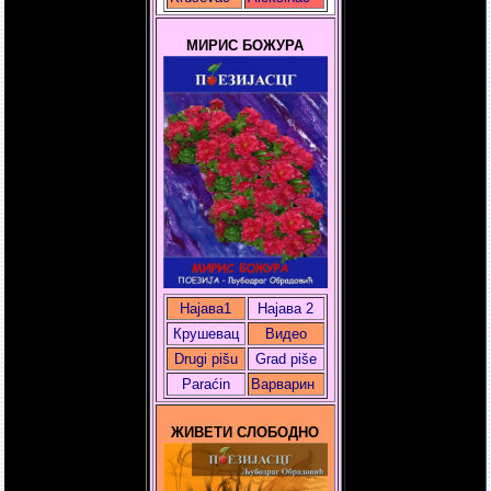
МИРИС БОЖУРА
Најава1
Најава 2
Крушевац
Видео
Drugi pišu
Grad piše
Paraćin
Варварин
ЖИВЕТИ СЛОБОДНО