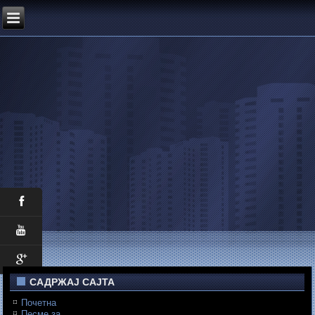
САДРЖАЈ САЈТА
Почетна
Песме за...