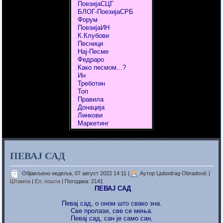
ПоезијаСЦГ
БЛОГ-ПоезијаСРБ
Форум
ПоезијаИН
К.Клубови
Песници
Нај-Песме
Федраро
Како песмом...?
Ин
Треботин
Топ
Правила
Донација
Линкови
Маркетинг
ПЕВАЈ САД
Објављено недеља, 07 август 2022 14:11
|
Аутор Ljubodrag Obradović
|
Штампа
|
Ел. пошта
| Погодака: 2141
ПЕВАЈ САД
Певај сад, о оном што свако зна.
Све пролази, све се мења.
Певај сад, сан је само сан,