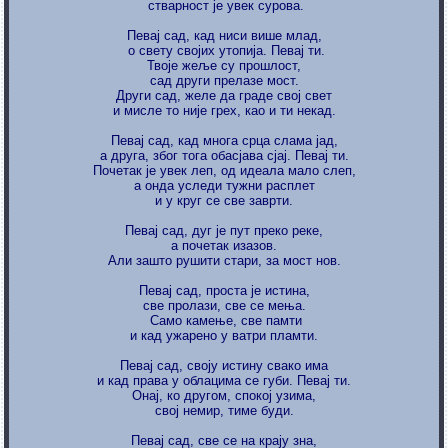
стварност је увек сурова.
Певај сад, кад ниси више млад,
о свету својих утопија. Певај ти.
Твоје жеље су прошлост,
сад други прелазе мост.
Други сад, желе да граде свој свет
и мисле то није грех, као и ти некад.
Певај сад, кад многа срца слама јад,
а друга, због тога обасјава сјај. Певај ти.
Почетак је увек леп, од идеала мало слеп,
а онда уследи тужни расплет
и у круг се све заврти.
Певај сад, дуг је пут преко реке,
а почетак изазов.
Али зашто рушити стари, за мост нов.
Певај сад, проста је истина,
све пролази, све се мења.
Само камење, све памти
и кад ужарено у ватри пламти.
Певај сад, своју истину свако има
и кад права у облацима се губи. Певај ти.
Онај, ко другом, спокој узима,
свој немир, тиме буди.
Певај сад, све се на крају зна,