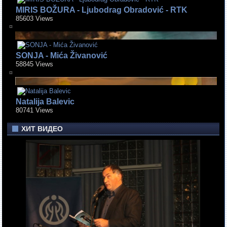
MIRIS BOŽURA - Ljubodrag Obradović - RTK
85603 Views
SONJA - Mića Živanović
58845 Views
Natalija Balevic
80741 Views
ХИТ ВИДЕО