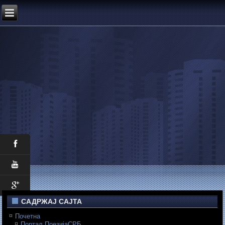
САДРЖАЈ САЈТА
Почетна
Портал ПоезијаСРБ