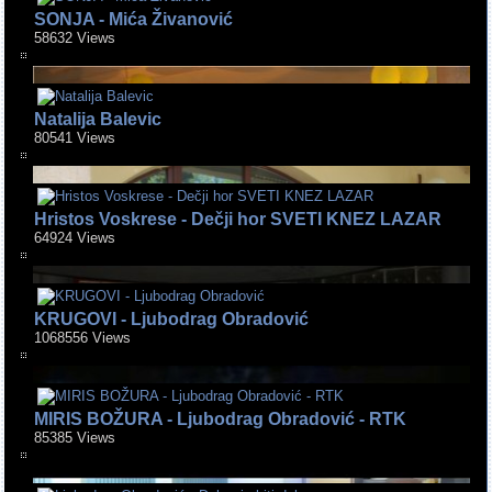
SONJA - Mića Živanović
58632 Views
Natalija Balevic
80541 Views
Hristos Voskrese - Dečji hor SVETI KNEZ LAZAR
64924 Views
KRUGOVI - Ljubodrag Obradović
1068556 Views
MIRIS BOŽURA - Ljubodrag Obradović - RTK
85385 Views