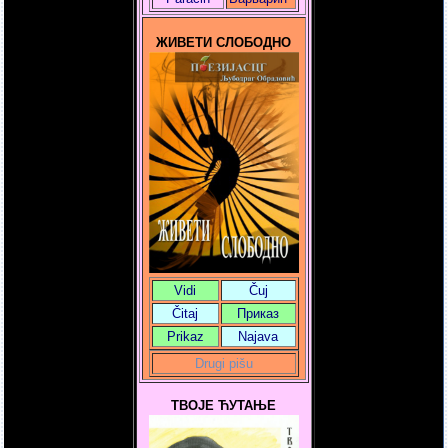
ЖИВЕТИ СЛОБОДНО
Vidi
Čuj
Čitaj
Приказ
Prikaz
Najava
Drugi pišu
ТВОЈЕ ЋУТАЊЕ