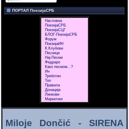
ПОРТАЛ ПоезијаСРБ
Насловна
ПоезијаСРБ
ПоезијаСЦГ
БЛОГ-ПоезијаСРБ
Форум
ПоезијаИН
К.Клубови
Песници
Нај-Песме
Федраро
Како песмом...?
Ин
Треботин
Топ
Правила
Донација
Линкови
Маркетинг
Miloje Dončić - SIRENA