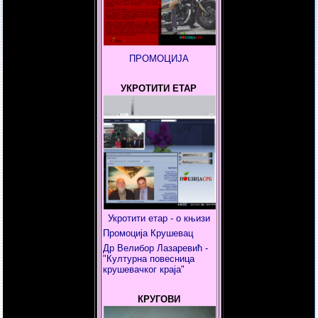
ПРОМОЦИЈА
УКРОТИТИ ЕТАР
Укротити етар - о књизи
Промоција Крушевац
Др Велибор Лазаревић -
"Културна повесница
крушевачког краја"
КРУГОВИ