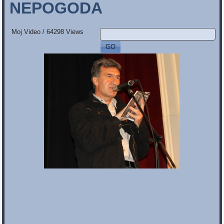
NEPOGODA
Moj Video
/
64298 Views
GO