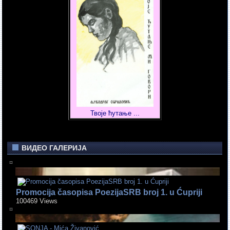
Твоје ћутање ...
ВИДЕО ГАЛЕРИЈА
Promocija časopisa PoezijaSRB broj 1. u Ćupriji
100469 Views