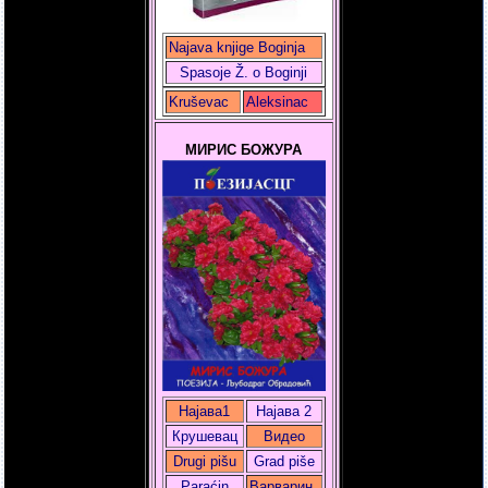
Najava knjige Boginja
Spasoje Ž. o Boginji
Kruševac
Aleksinac
МИРИС БОЖУРА
Најава1
Најава 2
Крушевац
Видео
Drugi pišu
Grad piše
Paraćin
Варварин