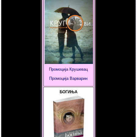
Промоција Крушевац
Промоција
Варварин
БОГИЊА