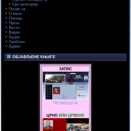
Све категорије
Песме за...
О мени
Поезија
Проза
Вести
Видео
Аудио
Треботин
Админ
ОБЈАВЉЕНЕ КЊИГЕ
ЗАПИС
ПРОМОЦИЈА
ЦРНО
ИЛИ ЦРВЕНО