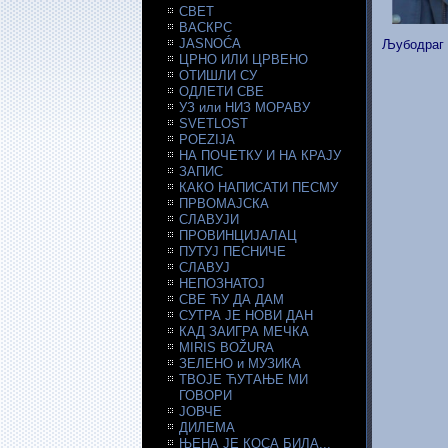
СВЕТ
ВАСКРС
JASNOĆA
Љубодраг 
ЦРНО ИЛИ ЦРВЕНО
ОТИШЛИ СУ
ОДЛЕТИ СВЕ
УЗ или НИЗ МОРАВУ
SVETLOST
POEZIJA
НА ПОЧЕТКУ И НА КРАЈУ
ЗАПИС
КАКО НАПИСАТИ ПЕСМУ
ПРВОМАЈСКА
СЛАВУЈИ
ПРОВИНЦИЈАЛАЦ
ПУТУЈ ПЕСНИЧЕ
СЛАВУЈ
НЕПОЗНАТОЈ
СВЕ ЋУ ДА ДАМ
СУТРА ЈЕ НОВИ ДАН
КАД ЗАИГРА МЕЧКА
MIRIS BOŽURA
ЗЕЛЕНО и МУЗИКА
ТВОЈЕ ЋУТАЊЕ МИ
ГОВОРИ
ЈОВЧЕ
ДИЛЕМА
ЊЕНА ЈЕ КОСА БИЛА...