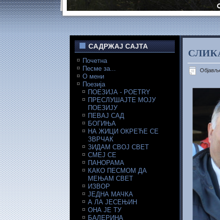
САДРЖАЈ САЈТА
СЛИК
Почетна
Песме за...
Објавље
О мени
Поезија
ПОЕЗИЈА - POETRY
ПРЕСЛУШАЈТЕ МОЈУ
ПОЕЗИЈУ
ПЕВАЈ САД
БОГИЊА
НА ЖИЦИ ОКРЕЋЕ СЕ
ЗВРЧАК
ЗИДАМ СВОЈ СВЕТ
СМЕЈ СЕ
ПАНОРАМА
КАКО ПЕСМОМ ДА
МЕЊАМ СВЕТ
ИЗВОР
ЈЕДНА МАЧКА
А ЛА ЈЕСЕЊИН
ОНА ЈЕ ТУ
БАЛЕРИНА