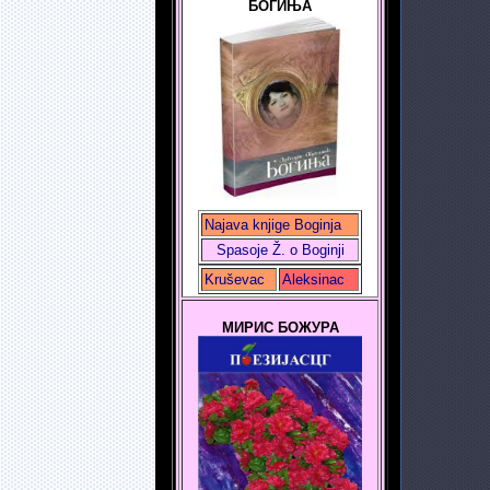
БОГИЊА
Najava knjige Boginja
Spasoje Ž. o Boginji
Kruševac
Aleksinac
МИРИС БОЖУРА