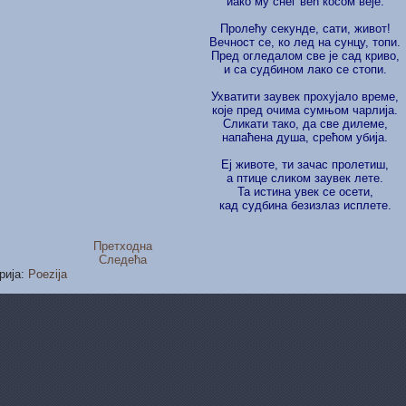
иако му снег већ косом веје.
Пролећу секунде, сати, живот!
Вечност се, ко лед на сунцу, топи.
Пред огледалом све је сад криво,
и са судбином лако се стопи.
Ухватити заувек прохујало време,
које пред очима сумњом чарлија.
Сликати тако, да све дилеме,
напаћена душа, срећом убија.
Еј животе, ти зачас пролетиш,
а птице сликом заувек лете.
Та истина увек се осети,
кад судбина безизлаз исплете.
Претходна
Следећа
рија:
Poezija