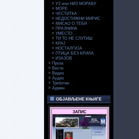
УЗ или НИЗ МОРАВУ
МОРЕ
ЧЕСТИТКА
НЕДОСТИЖНИ МИРИС
МИСАО О ТЕБИ
ПРАЗНИНА
УМЕСТО…
ТИ ТО НЕ СЛУТИШ
КРАЈ
НОСТАЛГИЈА
ПТИЦА БЕЗ КРИЛА
ИЗАЗОВ
Проза
Вести
Видео
Аудио
Треботин
Админ
ОБЈАВЉЕНЕ КЊИГЕ
ЗАПИС