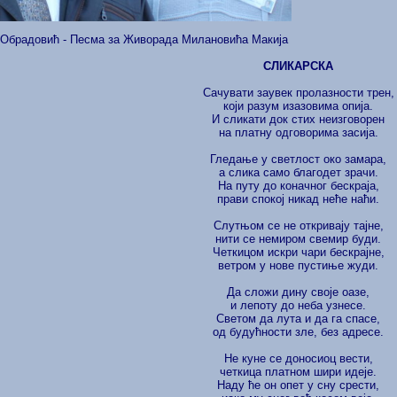
Обрадовић - Песма за Живорада Милановића Макија
СЛИКАРСКА
Сачувати заувек пролазности трен,
који разум изазовима опија.
И сликати док стих неизговорен
на платну одговорима засија.
Гледање у светлост око замара,
а слика само благодет зрачи.
На путу до коначног бескраја,
прави спокој никад неће наћи.
Слутњом се не откривају тајне,
нити се немиром свемир буди.
Четкицом искри чари бескрајне,
ветром у нове пустиње жуди.
Да сложи дину своје оазе,
и лепоту до неба узнесе.
Светом да лута и да га спасе,
од будућности зле, без адресе.
Не кунe се доносиоц вести,
четкица платном шири идеје.
Наду ће он опет у сну срести,