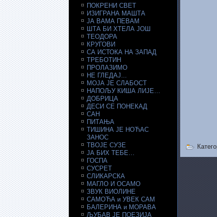
ПОКРЕНИ СВЕТ
ИЗИГРАНА МАШТА
ЈА ВАМА ПЕВАМ
ШТА БИ ХТЕЛА ЈОШ
ТЕОДОРА
КРУГОВИ
СА ИСТОКА НА ЗАПАД
ТРЕБОТИН
ПРОЛАЗИМО
НЕ ГЛЕДАЈ...
МОЈА ЈЕ СЛАБОСТ
НАПОЉУ КИША ЛИЈЕ…
ДОБРИЦА
ДЕСИ СЕ ПОНЕКАД
САН
ПИТАЊА
ТИШИНА ЈЕ НОЋАС
ЗАНОС
ТВОЈЕ СУЗЕ
Катего
ЈА БИХ ТЕБЕ…
ГОСПА
СУСРЕТ
СЛИКАРСКА
МАГЛО И ОСАМО
ЗВУК ВИОЛИНЕ
САМОЋА и УВЕК САМ
БАЛЕРИНА и МОРАВА
ЉУБАВ ЈЕ ПОЕЗИЈА